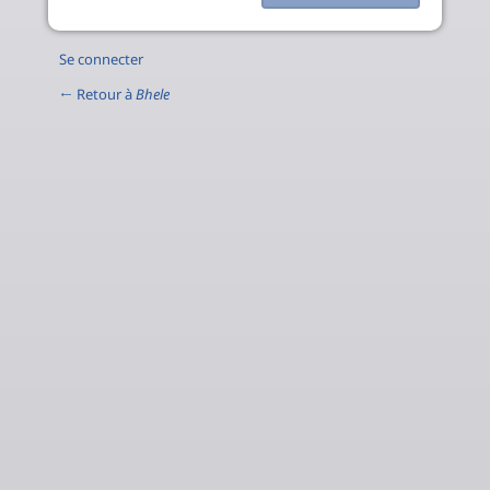
Se connecter
← Retour à
Bhele